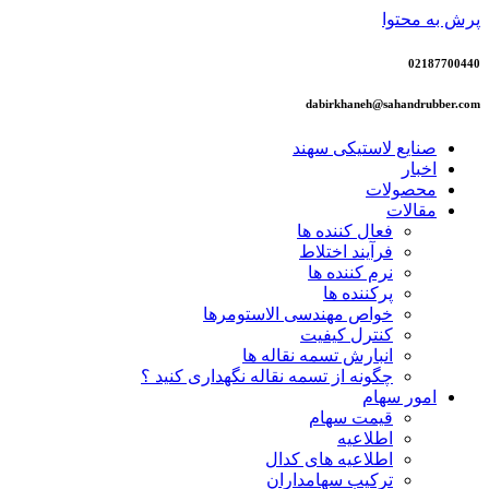
پرش به محتوا
02187700440
dabirkhaneh@sahandrubber.com
صنایع لاستیکی سهند
اخبار
محصولات
مقالات
فعال کننده ها
فرآیند اختلاط
نرم کننده ها
پرکننده ها
خواص مهندسی الاستومرها
کنترل کیفیت
انبارش تسمه نقاله ها
چگونه از تسمه نقاله نگهداری کنید ؟
امور سهام
قیمت سهام
اطلاعیه
اطلاعیه های کدال
ترکیب سهامداران