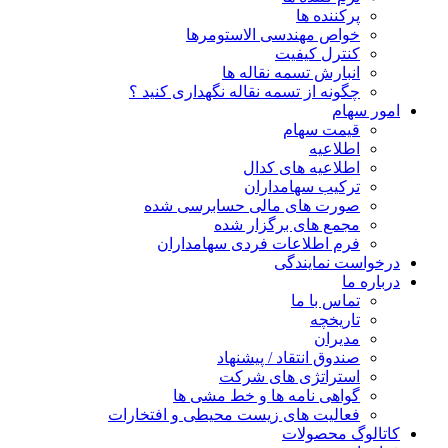
پرکننده ها
خواص مهندسی الاستومرها
کنترل کیفیت
انبارش تسمه نقاله ها
چگونه از تسمه نقاله نگهداری کنید ؟
امور سهام
قیمت سهام
اطلاعیه
اطلاعیه های کدال
ترکیب سهامداران
صورت های مالی حسابرسی شده
مجمع های برگزار شده
فرم اطلاعات فردی سهامداران
درخواست نمایندگی
درباره ما
تماس با ما
تاریخچه
مدیران
صندوق انتقاد / پیشنهاد
استراتژی های شرکت
گواهی نامه ها و خط مشی ها
فعالیت های زیست محیطی و افتخارات
کاتالوگ محصولات