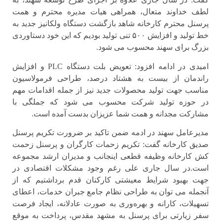
لطف خداوند متعال، همراهی هیات مدیره محترم و همت
پرسنل محترم کارخانه شاهد بازگشت دستگاه ولکانیز جدید به
خط تولید و افزایش ۵۰۰ تنی تولید بودیم که این خود دستاوردی
بزرگ برای سهند محسوب می شود.
امیدی در ادامه افزود: تعویض بلت دستگاه PLC و افزایش
راندمان از بیست به هشتاد درصد، طراحی فرمولاسیون
مناسب جهت تولید محصولات جدید نیز از جمله اقدامات مهم
در حوزه تولید شرکت محسوب می شود که جملگی با
مشارکت مجدانه و همت شما عزیزان بدست آمده است.
مدیرعامل سهند در ادمه ضمن تاکید بر ضرورت تکریم پرسنل
صدیق کارخانه گفت: تکریم زحمات کارگران و پرسنل زحمت
کش کارخانه وظیفه قطعی اینجانب و مدیران ارشد مجموعه
است.در سال جاری علی رغم وجود مشکلات اقتصادی در
جهت بهبود شرایط معیشتی کارکنان قدم برداشتیم‌ که از
آنجمله می توان به طراحی نظام جامع جبران خدمات، اعطای
تسهیلات، کارانه و بهره‌وری به صورت عادلانه، ایجاد فرصت
سفر زیارتی برای پرسنل به مشهد مقدس، پرداخت به موقع