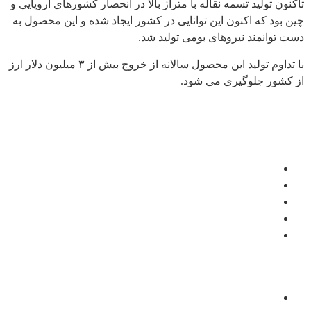
تاکنون تولید تسمه نقاله با متراژ بالا در انحصار کشورهای اروپایی و
چین بود که اکنون این توانایی در کشور ایجاد شده و این محصول به
دست توانمند نیروهای بومی تولید شد.
با تداوم تولید این محصول سالانه از خروج بیش از ۳ میلیون دلار ارز
از کشور جلوگیری می شود.
سایت های مرتبط
پایگاه اطلاع رسانی دفتر مقام معظم رهبری
ریاست جمهوری اسلامی ایران
شرکت سرمایه گذاری تامین اجتماعی
شرکت سرمایه گذاری صنایع پتروشیمی
شرکت سرمایه گذاری نفت و گاز تامین – تاپیکو
دسترسی سریع
درخواست نمایندگی