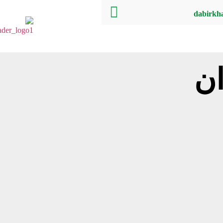
dabirkh
ن