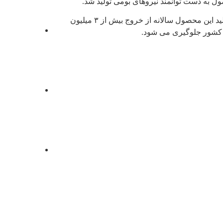
ل به دست توانمند نیروهای بومی تولید شد.
اسلامی
ایران
با تداوم تولید این محصول سالانه از خروج بیش از ۳ میلیون
شرکت
ز کشور جلوگیری می شود.
سرمایه
گذاری
تامین
اجتماعی
شرکت
سرمایه
گذاری
صنایع
پتروشیمی
شرکت
سرمایه
گذاری
نفت و گاز
تامین –
تاپیکو