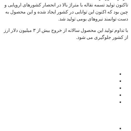
تاکنون تولید تسمه نقاله با متراژ بالا در انحصار کشورهای اروپایی و
چین بود که اکنون این توانایی در کشور ایجاد شده و این محصول به
دست توانمند نیروهای بومی تولید شد.
با تداوم تولید این محصول سالانه از خروج بیش از ۳ میلیون دلار ارز
از کشور جلوگیری می شود.
سایت های مرتبط
پایگاه اطلاع رسانی دفتر مقام معظم رهبری
ریاست جمهوری اسلامی ایران
شرکت سرمایه گذاری تامین اجتماعی
شرکت سرمایه گذاری صنایع پتروشیمی
شرکت سرمایه گذاری نفت و گاز تامین – تاپیکو
دسترسی سریع
درخواست نمایندگی