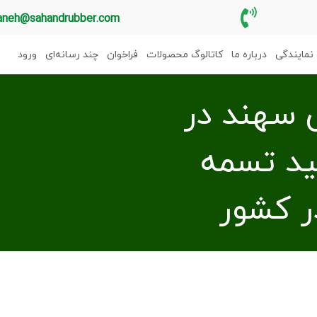
aneh@sahandrubber.com
نمایندگی
درباره ما
کاتالوگ محصولات
فراخوان
چند رسانه‌ای
ورود
ی سهند در
ید تسمه