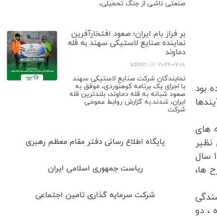
صنعتی ناشی از جنگ تحمیلی،
بر فراز بام ایران؛ صعود افتخارآفرین
نماینده صنایع لاستیکی سهند به قله
دماوند
admin
2026-07-18
نمایندگان شرکت صنایع لاستیکی سهند
با اجرای یک برنامه کوهنوردی، موفق به
ه بود
صعود شبانه به قله دماوند، بلندترین قله
یندها
ایران، شدند.به گزارش روابط عمومی
شرکت
 های
 نظیر
پایگاه اطلاع رسانی دفتر مقام معظم رهبری
پوشاندن بندهای میان دو سنگ به مقدار مناسب رعایت می شد. اشکال موجود در یک مقبره در مصر در ۱۴۵۰ سال
ریاست جمهوری اسلامی ایران
 ها،
شرکت سرمایه گذاری تامین اجتماعی
سندگی
 ، دو