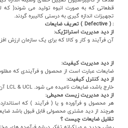
هدف از کالیبراسیون تعیین خطای وسیله اندازه گ
قطعاتی که به صورت انبوه تولید می شوند( که 
تجهیزات اندازه گیری به درستی کالیبره گردند.
: ( Defective )
تعریف ضایعات
از دید مدیریت استراتژیک:
آن فرآیند و کار و کالا که برای یک سازمان ارزش اف
از دید مدیریت کیفیت:
ضایعات عبارت است از محصول و فرآیندی که مطلوب مش
از دید کنترل کیفیت:
خارج باشد، ضایعات نامیده می شود. LCL & UCL آن محصول که از تلرانس های مجاز
از دید مدیریت زیست محیطی:
هر محصول و فرآورده و یا ( فرآیند ) که استاندا
هرچند از دید مشتری محصولی قابل قبول باشد ضایع
تقلیل ضایعات چیست ؟
روش جدید و مبتکرانه تفکر درباره فرآورده های مخت