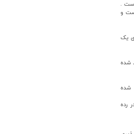
است .
ست و
ی یک
د شده
 شده
ر رده