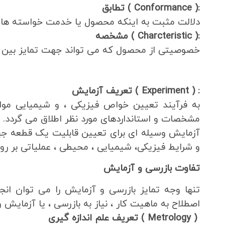
:( Conformance )
تطابق
دلالت مثبت به اینکه محصول یا خدمت خواسته های 
:( Charcteristic )
مشخصه
خصوصیتی از محصول که می تواند جهت تمایز بین اق
: ( Experiment )
تعریف آزمایش
به فرآیند تعیین خواص فیزیکی ، و شیمیایی موا
مشخصات و استانداردهای مورد نظر اطلاق می گردد.
آزمایش وسیله ای برای تعیین قابلیت یک قطعه جه
و شرایط فیزیکی، شیمیایی ، محیطی ، عملیاتی بر ر
تفاوت بازرسی و آزمایش
تنها وجه تمایز بازرسی و آزمایش را می توان انج
اصطلاح به ماهیت کار ، نیاز به بازرسی ، یا آزمایش
( Metrology )
تعریف علم اندازه گیری