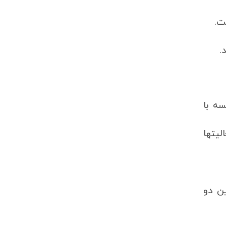
ت.
.
ه با
یتها
ین دو