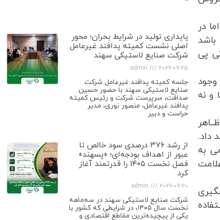
ما در
پایداری تولید در شرایط بحران؛ محور
باشد
اصلی نشست کمیته پدافند غیرعامل
ی پی
شرکت صنایع لاستیکی سهند
admin
2026-07-25
وجود
جلسه کمیته پدافند غیرعامل شرکت
صنایع لاستیکی سهند با حضور حسین
و نه
صداقت، سرپرست شرکت و رئیس کمیته
پدافند غیرعامل، منصور نوری، مدیر
حراست و دبیر
ــاهر
 داد.
از رشد ۳۷۶ درصدی سود خالص تا
ی به
عبور از اهداف بودجه‌ای؛ «پسهند»
علامت
فصل نخست ۱۴۰۵ را قدرتمند آغاز
کرد
admin
2026-07-20
شگیری
شرکت صنایع لاستیکی سهند در سه‌ماهه
فاده
نخست سال ۱۴۰۵، در شرایطی که کشور با
یکی از پیچیده‌ترین مقاطع اقتصادی و