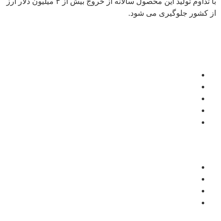
با تداوم تولید این محصول سالانه از خروج بیش از ۳ میلیون دلار ارز
از کشور جلوگیری می شود.
سایت های مرتبط
پایگاه اطلاع رسانی دفتر مقام معظم رهبری
ریاست جمهوری اسلامی ایران
شرکت سرمایه گذاری تامین اجتماعی
شرکت سرمایه گذاری صنایع پتروشیمی
شرکت سرمایه گذاری نفت و گاز تامین – تاپیکو
دسترسی سریع
درخواست نمایندگی
اخبار شرکت صنایع لاستیک سهند
ترکیب سهامداران
پرتال سهامداران
© کپی رایت –
صنایع لاستیکی سهند