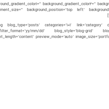
round_gradient_color1=” background_gradient_color2=” backgr
hment_size=” background_position=’top left’ background
log blog_type=’posts’ categories=’101′ link=’category’ d
filter_format=’yy/mm/dd’ blog_style=’blog-grid’ bl
nt_length=’content’ preview_mode=’auto’ image_size=’portfol