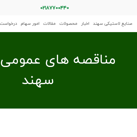
02187700440
صنایع لاستیکی سهند
اخبار
محصولات
مقالات
امور سهام
درخواست 
مناقصه های عمومی
سهند