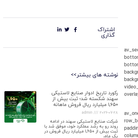
اشتراک
گذاری
[av_s
botto
botto
back
نوشته های بیشتر>>
backg
video
رکورد تاریخ ادوار صنایع لاستیکی
over
سهند شکسته شد؛ ثبت بیش از
۱,۶۵۰ میلیارد ریال فروش ماهانه
admin
2026-07-28
[av_o
row_b
شرکت صنایع لاستیکی سهند در ادامه
روند رو به رشد عملکرد خود، موفق شد با
padd
ثبت بیش از ۱,۶۵۰ میلیارد ریال فروش در
colum
یک ماه،