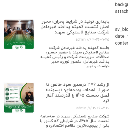
backg
attac
پایداری تولید در شرایط بحران؛ محور
اصلی نشست کمیته پدافند غیرعامل
[av_b
شرکت صنایع لاستیکی سهند
date_
admin
2026-07-25
conte
جلسه کمیته پدافند غیرعامل شرکت
صنایع لاستیکی سهند با حضور حسین
صداقت، سرپرست شرکت و رئیس کمیته
پدافند غیرعامل، منصور نوری، مدیر
حراست و دبیر
از رشد ۳۷۶ درصدی سود خالص تا
عبور از اهداف بودجه‌ای؛ «پسهند»
فصل نخست ۱۴۰۵ را قدرتمند آغاز
کرد
admin
2026-07-20
شرکت صنایع لاستیکی سهند در سه‌ماهه
نخست سال ۱۴۰۵، در شرایطی که کشور با
یکی از پیچیده‌ترین مقاطع اقتصادی و