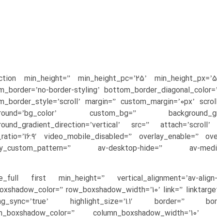
ection min_height=” min_height_pc=’25’ min_height_px=’50
m_border=’no-border-styling’ bottom_border_diagonal_color=
m_border_style=’scroll’ margin=” custom_margin=’0px’ scro
ground=’bg_color’ custom_bg=” background_gradi
round_gradient_direction=’vertical’ src=” attach=’scrol
_ratio=’16:9′ video_mobile_disabled=” overlay_enable=” ove
lay_custom_pattern=” av-desktop-hide=” av-med
ne_full first min_height=” vertical_alignment=’av-ali
oxshadow_color=” row_boxshadow_width=’10’ link=” linktarget=
ing_sync=’true’ highlight_size=’1.1′ border=” bor
n_boxshadow_color=” column_boxshadow_width=’10’ ba