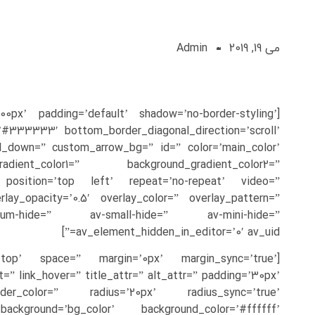
می 19, 2019
Admin
0px’ padding=’default’ shadow=’no-border-styling’
’#333333′ bottom_border_diagonal_direction=’scroll’
ll_down=” custom_arrow_bg=” id=” color=’main_color’
ent_color1=” background_gradient_color2=”
l’ position=’top left’ repeat=’no-repeat’ video=”
rlay_opacity=’0.5′ overlay_color=” overlay_pattern=”
ium-hide=” av-small-hide=” av-mini-hide=”
av_element_hidden_in_editor=’0′ av_uid=”]
gn-top’ space=” margin=’0px’ margin_sync=’true’
” link_hover=” title_attr=” alt_attr=” padding=’30px’
der_color=” radius=’20px’ radius_sync=’true’
ckground=’bg_color’ background_color=’#ffffff’