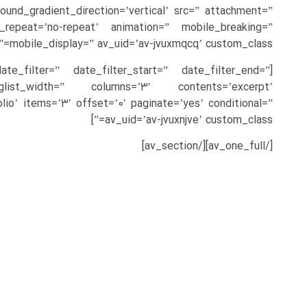
ound_gradient_direction=’vertical’ src=” attachment=”
_repeat=’no-repeat’ animation=” mobile_breaking=”
mobile_display=” av_uid=’av-jvuxmqcq’ custom_class=”]
ate_filter=” date_filter_start=” date_filter_end=”
oglist_width=” columns=’3′ contents=’excerpt’
io’ items=’3′ offset=’0′ paginate=’yes’ conditional=”
av_uid=’av-jvuxnjve’ custom_class=”]
[/av_one_full][/av_section]