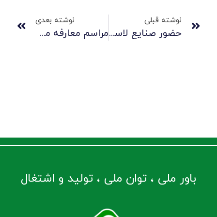
نوشته قبلی
نوشته بعدی
حضور صنایع لاستیکی سهند در نمایشگاه بین‌المللی نفت، گاز، پالایش و پتروشیمی کیش با رویکرد تقویت زنجیره تأمین
مراسم معارفه مدیر حراست و برگزاری جلسه شورای مدیران صنایع لاستیکی سهند
باور ملی ، توان ملی ، تولید و اشتغال