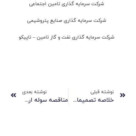
شرکت سرمایه گذاری تامین اجتماعی
شرکت سرمایه گذاری صنایع پتروشیمی
شرکت سرمایه گذاری نفت و گاز تامین – تاپیکو
نوشته قبلی
نوشته بعدی
خلاصه تصمیمات مجمع عمومی فوق‌العاده صاحبان سهام برای سال (دوره) مالی منتهی به 1398/12/29شرکت صنايع لاستيکي سهند
مناقصه سوله اردیبهشت 98