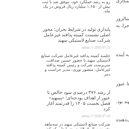
همکاری
رو به رشد عملکرد خود، موفق شد با ثبت
بیش از ۱,۶۵۰ میلیارد ریال فروش در یک
ماه،
الروز
را، به
پایداری تولید در شرایط بحران؛ محور
اصلی نشست کمیته پدافند غیرعامل
شرکت صنایع لاستیکی سهند
admin
2026-07-25
 آینده
جلسه کمیته پدافند غیرعامل شرکت صنایع
لاستیکی سهند با حضور حسین صداقت،
سرپرست شرکت و رئیس کمیته پدافند
غیرعامل، منصور نوری، مدیر حراست و
دبیر
ا عبور
از رشد ۳۷۶ درصدی سود خالص تا
عبور از اهداف بودجه‌ای؛ «پسهند»
 تلاش و تجربه در سهند بود.
فصل نخست ۱۴۰۵ را قدرتمند آغاز
کرد
admin
2026-07-20
‌دهنده
شرکت صنایع لاستیکی سهند در سه‌ماهه
نخست سال ۱۴۰۵، در شرایطی که کشور