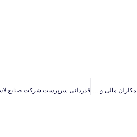
تجلیل سرپرست شرکت صنایع لاستیکی سهند از همکاران مالی و حسابداری به مناسبت فرا رسیدن روز حسابدار