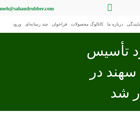
aneh@sahandrubber.com
یندگی
درباره ما
کاتالوگ محصولات
فراخوان
چند رسانه‌ای
ورود
 تأسیس
سهند در
ر شد