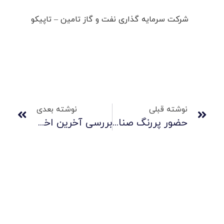
شرکت سرمایه گذاری نفت و گاز تامین – تاپیکو
نوشته قبلی
نوشته بعدی
حضور پررنگ صنایع لاستیکی سهند در بزرگترین رویداد نمایشگاهی بین‌المللی فولاد کشور
بررسی آخرین اخبار و طرح های توسعه‌ای هلدینگ نفت، گاز و پتروشیمی تامین(تاپیکو)