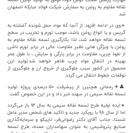
مهارت پرسنل سخت کوش خود، موفق به تولید اولین تسمه
نقاله مقاوم به روغن به سفارش شرکت فولاد مبارکه اصفهان
شد.
🔹وی در ادامه افزود: از آنجا که مواد حمل شونده آغشته به
گریس و یا انواع روغن باشد، موجب تورم و تخریب در سطح
تسمه نقاله خواهد شد، لذا بکارگیری تسمه نقاله مقاوم به
روغن با ویژگی هایی نظیر مقاومت عالی در برابر تورم ناشی
از نفوذ چربی، مقاومت در برابر پارگی و سایش ، با طول عمر
بهینه در انتقال مواد چرب ظاهر خواهد شد.تولید این
محصول در کشور سبب جلوگیری از خروج ارز و جلوگیری از
توقفات خطوط انتقال می گردد.
👤➕رحمانی هچنین از پیشرفت ۵۰ درصدی پروژه تولید
تسمه نقاله سیمی در سهند خبر داد و در این خصوص گفت:
🔸ایده اولیه طرح تسمه نقاله سیمی به سال ۹۲ باز می‌گردد
اما از سال ۹۸ با رویکرد جدید و تاکید های شخص مدیر عامل
شستا، جناب آقای دکتر رضوانی‌فر، تاپیکو و سرمایه‌گذاری
صنایع پتروشیمی به عنوان سهامداران عمده، طرح تسمه