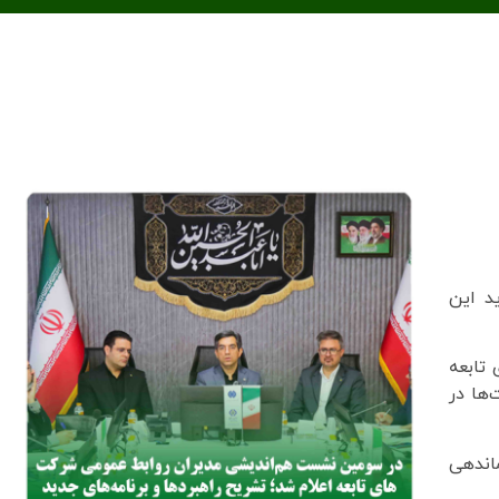
د این
تابعه
‌ها در
ماندهی