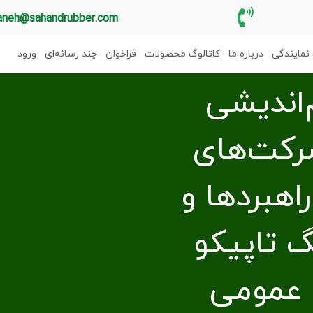
aneh@sahandrubber.com
نمایندگی
درباره ما
کاتالوگ محصولات
فراخوان
چند رسانه‌ای
ورود
اندیشی
رکت‌های
اهبردها و
گ تاپیکو
ط عمومی