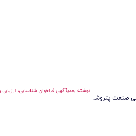
نوشته بعدی
آگهی فراخوان شناسایی، ارزیابی و به‌رو
کسب تقدیرنامه چهارستاره دوازدهمین جایزه تعالی صنعت پتروشیمی توسط شرکت صنایع لاستیکی سهند