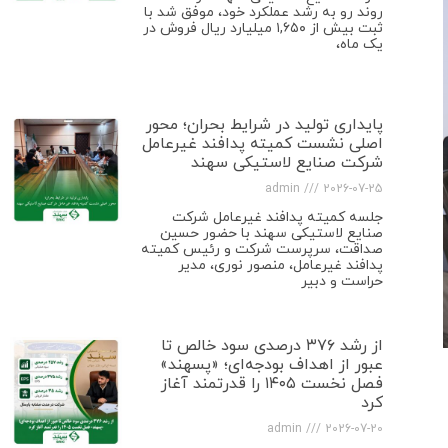
روند رو به رشد عملکرد خود، موفق شد با
ثبت بیش از ۱,۶۵۰ میلیارد ریال فروش در
یک ماه،
پایداری تولید در شرایط بحران؛ محور
اصلی نشست کمیته پدافند غیرعامل
شرکت صنایع لاستیکی سهند
admin
2026-07-25
جلسه کمیته پدافند غیرعامل شرکت
صنایع لاستیکی سهند با حضور حسین
صداقت، سرپرست شرکت و رئیس کمیته
پدافند غیرعامل، منصور نوری، مدیر
حراست و دبیر
از رشد ۳۷۶ درصدی سود خالص تا
عبور از اهداف بودجه‌ای؛ «پسهند»
فصل نخست ۱۴۰۵ را قدرتمند آغاز
کرد
admin
2026-07-20