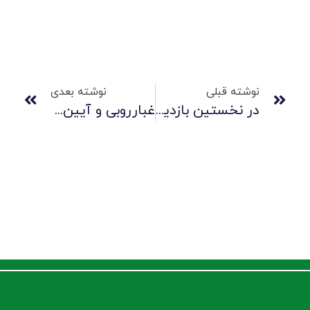
نوشته قبلی
نوشته بعدی
در نخستین بازدید استانی مدیرعامل تاپیکو و هیات همراه از زیرمجموعه‌ها تاکید شد/ دکتر پهلوانی: توسعه در بنگاه‌ها؛ اجماع، اراده، تخصص، آرامش، تمرکز و توازن مدیریتی می‌خواهد
غبارروبی و آیین نکوداشت مساجد در شرکت صنایع لاستیکی سهند