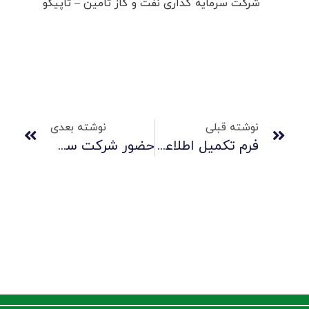
شرکت سرمایه گذاری نفت و گاز تامین – تاپیکو
نوشته قبلی
نوشته بعدی
فرم تکمیل اطلاعات سهامداران شرکت صنایع لاستیکی سهند
حضور شرکت سهند در هشتمین نمایشگاه بین المللی سیمان، بتن، تکنولوژیهای ساخت و ماشین آلات وابسته