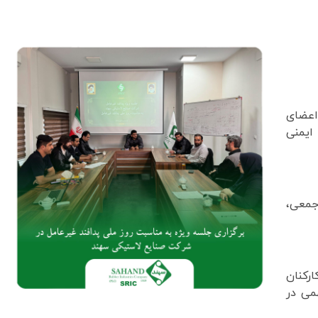
اعضای
 ایمنی
جمعی،
رکنان
می در