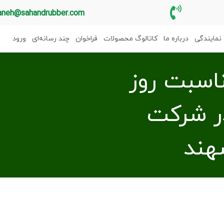
aneh@sahandrubber.com
نمایندگی
درباره ما
کاتالوگ محصولات
فراخوان
چند رسانه‌ای
ورود
ناسبت روز
در شرکت
هند