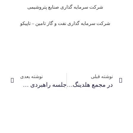
شرکت سرمایه گذاری صنایع پتروشیمی
شرکت سرمایه گذاری نفت و گاز تامین – تاپیکو
نوشته قبلی
نوشته بعدی
در مجمع هلدینگ PIIC مطرح شد؛ رشد پایدار و ترسیم افق‌های جدید در وپترو
جلسه راهبردی واحد بازرگانی با حضور سرپرست شرکت صنایع لاستیکی سهند