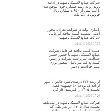
شرکت صنایع لاستیکی سهند در ادامه
روند رو به رشد عملکرد خود، موفق شد
با ثبت بیش از ۱,۶۵۰ میلیارد ریال
فروش در یک ماه،
پایداری تولید در شرایط بحران؛ محور
اصلی نشست کمیته پدافند غیرعامل
شرکت صنایع لاستیکی سهند
admin
2026-07-25
جلسه کمیته پدافند غیرعامل شرکت
صنایع لاستیکی سهند با حضور حسین
صداقت، سرپرست شرکت و رئیس
کمیته پدافند غیرعامل، منصور نوری،
مدیر حراست و دبیر
از رشد ۳۷۶ درصدی سود خالص تا عبور
از اهداف بودجه‌ای؛ «پسهند» فصل
نخست ۱۴۰۵ را قدرتمند آغاز کرد
admin
2026-07-20
شرکت صنایع لاستیکی سهند در سه‌ماهه
نخست سال ۱۴۰۵، در شرایطی که
کشور با یکی از پیچیده‌ترین مقاطع