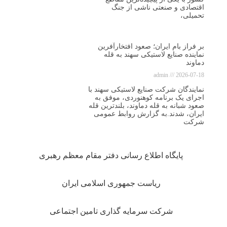
اقتصادی و صنعتی ناشی از جنگ
تحمیلی،
بر فراز بام ایران؛ صعود افتخارآفرین
نماینده صنایع لاستیکی سهند به قله
دماوند
admin
2026-07-18
نمایندگان شرکت صنایع لاستیکی سهند با
اجرای یک برنامه کوهنوردی، موفق به
صعود شبانه به قله دماوند، بلندترین قله
ایران، شدند.به گزارش روابط عمومی
شرکت
پایگاه اطلاع رسانی دفتر مقام معظم رهبری
ریاست جمهوری اسلامی ایران
شرکت سرمایه گذاری تامین اجتماعی