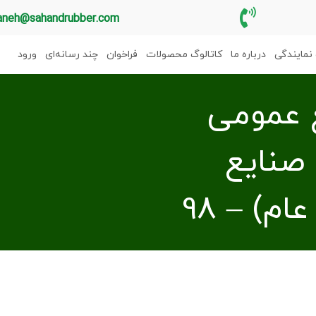
aneh@sahandrubber.com
نمایندگی
درباره ما
کاتالوگ محصولات
فراخوان
چند رسانه‌ای
ورود
 عمومی
صنایع
) – 98